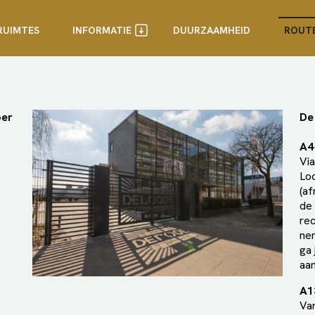
RUIMTES
INFORMATIE
DUURZAAMHEID
ROUT
oer
De
A4
Via
Loo
(af
de 
rec
nem
ga 
aan
A1
Van