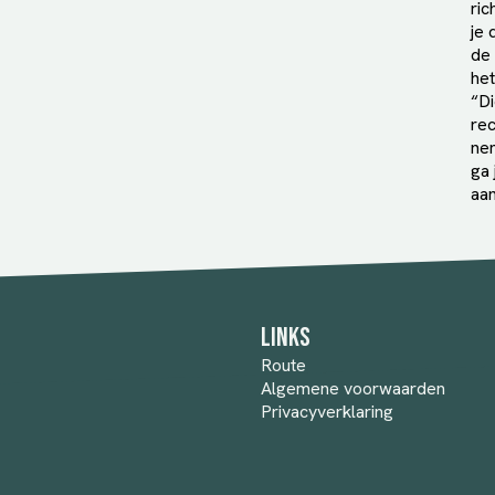
ric
je 
de 
het
“Di
rec
nem
ga 
aan
Links
Route
Algemene voorwaarden
Privacyverklaring